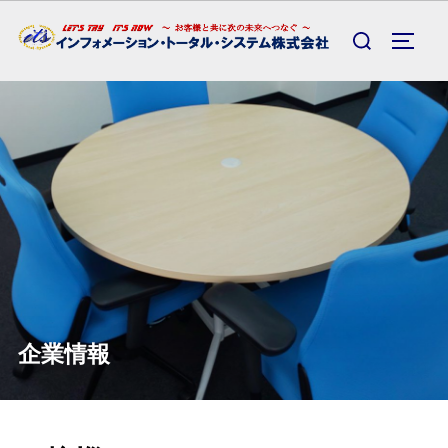
コ
検
ン
サイ
索
テ
対
ン
象:
ツ
へ
ス
キ
ッ
プ
企業情報