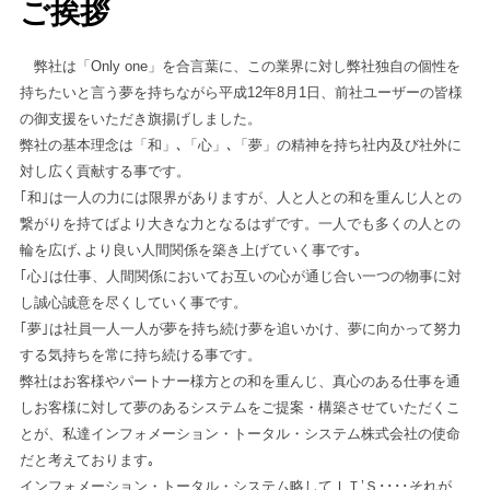
ご挨拶
弊社は「Only one」を合言葉に、この業界に対し弊社独自の個性を
持ちたいと言う夢を持ちながら平成12年8月1日、前社ユーザーの皆様
の御支援をいただき旗揚げしました。
弊社の基本理念は「和」､「心」､「夢」の精神を持ち社内及び社外に
対し広く貢献する事です。
｢和｣は一人の力には限界がありますが、人と人との和を重んじ人との
繋がりを持てばより大きな力となるはずです。一人でも多くの人との
輪を広げ､より良い人間関係を築き上げていく事です｡
｢心｣は仕事、人間関係においてお互いの心が通じ合い一つの物事に対
し誠心誠意を尽くしていく事です。
｢夢｣は社員一人一人が夢を持ち続け夢を追いかけ、夢に向かって努力
する気持ちを常に持ち続ける事です。
弊社はお客様やパートナー様方との和を重んじ、真心のある仕事を通
しお客様に対して夢のあるシステムをご提案・構築させていただくこ
とが、私達インフォメーション・トータル・システム株式会社の使命
だと考えております｡
インフォメーション・トータル・システム略してＩＴ’Ｓ････それが