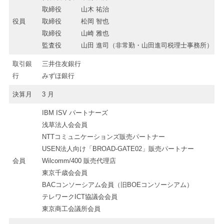
取締役 山木 祐治
役員
取締役 松岡 智也
取締役 山崎 雅也
監査役 山田 進司（非常勤・山田進司税理士事務所）
取引銀
三井住友銀行
行
みずほ銀行
決算月
3 月
IBM ISV パートナーズ
浅草法人会会員
NTTコミュニケーションズ販売パートナー
USEN法人向け「BROAD-GATE02」販売パートナー
会員
Wilcomm/400 販売代理店
東京千歳会会員
BACコンソーシアム会員（旧BOEコンソーシアム）
テレワークICT協議会会員
東京商工会議所会員