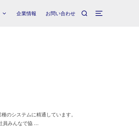
検
内
企業情報
お問い合わせ
サイドバーとナ
索
対
象:
業種のシステムに精通しています。
社員みんなで協 …