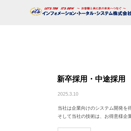
コ
ン
テ
ン
ツ
へ
ス
キ
ッ
新卒採用・中途採用
プ
投
2025.3.10
稿
当社は企業向けのシステム開発を
日:
そして当社の技術は、お得意様企業